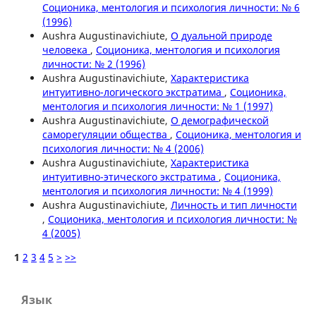
Соционика, ментология и психология личности: № 6
(1996)
Aushra Augustinavichiute,
О дуальной природе
человека
,
Соционика, ментология и психология
личности: № 2 (1996)
Aushra Augustinavichiute,
Характеристика
интуитивно-логического экстратима
,
Соционика,
ментология и психология личности: № 1 (1997)
Aushra Augustinavichiute,
О демографической
саморегуляции общества
,
Соционика, ментология и
психология личности: № 4 (2006)
Aushra Augustinavichiute,
Характеристика
интуитивно-этического экстратима
,
Соционика,
ментология и психология личности: № 4 (1999)
Aushra Augustinavichiute,
Личность и тип личности
,
Соционика, ментология и психология личности: №
4 (2005)
1
2
3
4
5
>
>>
Язык