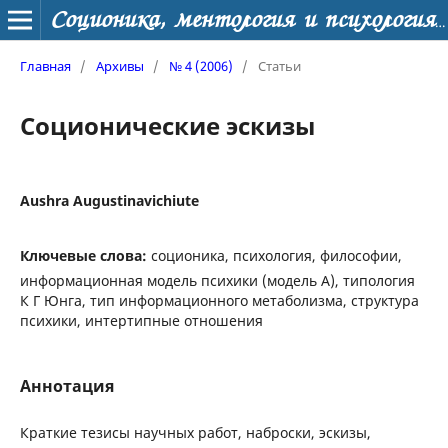
Соционика, ментология и психология личности
Главная
/
Архивы
/
№ 4 (2006)
/
Статьи
Соционические эскизы
Aushra Augustinavichiute
Ключевые слова:
соционика, психология, философии,
информационная модель психики (модель А), типология
К Г Юнга, тип информационного метаболизма, структура
психики, интертипные отношения
Аннотация
Краткие тезисы научных работ, наброски, эскизы,