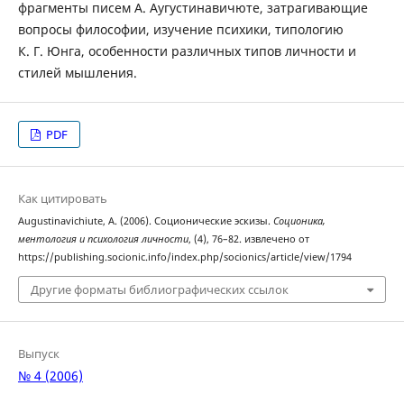
фрагменты писем А. Аугустинавичюте, затрагивающие
вопросы философии, изучение психики, типологию
К. Г. Юнга, особенности различных типов личности и
стилей мышления.
PDF
Как цитировать
Augustinavichiute, A. (2006). Соционические эскизы.
Соционика,
ментология и психология личности
, (4), 76–82. извлечено от
https://publishing.socionic.info/index.php/socionics/article/view/1794
Другие форматы библиографических ссылок
Выпуск
№ 4 (2006)