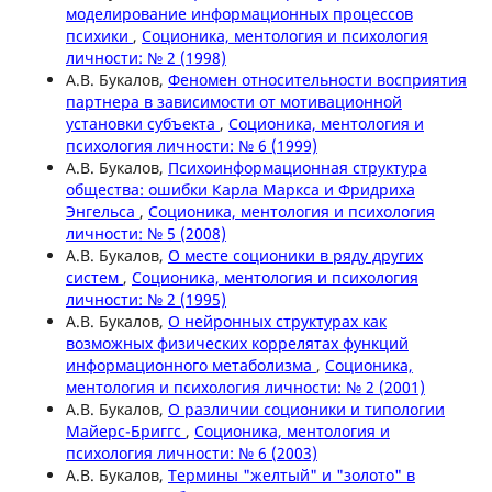
моделирование информационных процессов
психики
,
Соционика, ментология и психология
личности: № 2 (1998)
А.В. Букалов,
Феномен относительности восприятия
партнера в зависимости от мотивационной
установки субъекта
,
Соционика, ментология и
психология личности: № 6 (1999)
А.В. Букалов,
Психоинформационная структура
общества: ошибки Карла Маркса и Фридриха
Энгельса
,
Соционика, ментология и психология
личности: № 5 (2008)
А.В. Букалов,
О месте соционики в ряду других
систем
,
Соционика, ментология и психология
личности: № 2 (1995)
А.В. Букалов,
О нейронных структурах как
возможных физических коррелятах функций
информационного метаболизма
,
Соционика,
ментология и психология личности: № 2 (2001)
А.В. Букалов,
О различии соционики и типологии
Майерс-Бриггс
,
Соционика, ментология и
психология личности: № 6 (2003)
А.В. Букалов,
Термины "желтый" и "золото" в