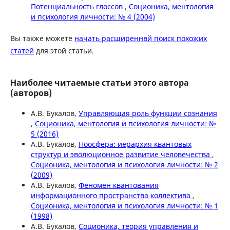
Потенциальность глоссов
,
Соционика, ментология
и психология личности: № 4 (2004)
Вы также можете
начать расширеннвй поиск похожих
статей
для этой статьи.
Наиболее читаемые статьи этого автора
(авторов)
А.В. Букалов,
Управляющая роль функции сознания
,
Соционика, ментология и психология личности: №
5 (2016)
А.В. Букалов,
Ноосфера: иерархия квантовых
структур и эволюционное развитие человечества
,
Соционика, ментология и психология личности: № 2
(2009)
А.В. Букалов,
Феномен квантования
информационного пространства коллектива
,
Соционика, ментология и психология личности: № 1
(1998)
А.В. Букалов,
Соционика, теория управления и