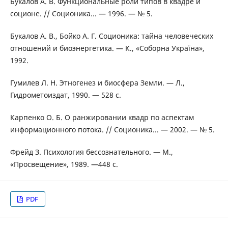
Букалов А. В. Функциональные роли типов в квадре и
соционе. // Соционика... — 1996. — № 5.
Букалов А. В., Бойко А. Г. Соционика: тайна человеческих
отношений и биоэнергетика. — К., «Соборна Україна»,
1992.
Гумилев Л. Н. Этногенез и биосфера Земли. — Л.,
Гидрометоиздат, 1990. — 528 с.
Карпенко О. Б. О ранжировании квадр по аспектам
информационного потока. // Соционика... — 2002. — № 5.
Фрейд З. Психология бессознательного. — М.,
«Просвещение», 1989. —448 с.
PDF