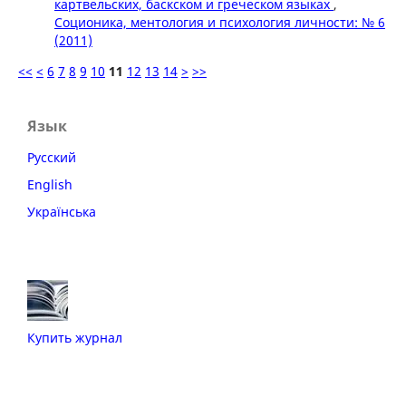
картвельских, баскском и греческом языках
,
Соционика, ментология и психология личности: № 6
(2011)
<<
<
6
7
8
9
10
11
12
13
14
>
>>
Язык
Русский
English
Українська
Купить журнал