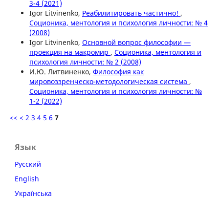
3-4 (2021)
Igor Litvinenko,
Реабилитировать частично!
,
Соционика, ментология и психология личности: № 4
(2008)
Igor Litvinenko,
Основной вопрос философии —
проекция на макромир
,
Соционика, ментология и
психология личности: № 2 (2008)
И.Ю. Литвиненко,
Философия как
мировоззренческо-методологическая система
,
Соционика, ментология и психология личности: №
1-2 (2022)
<<
<
2
3
4
5
6
7
Язык
Русский
English
Українська