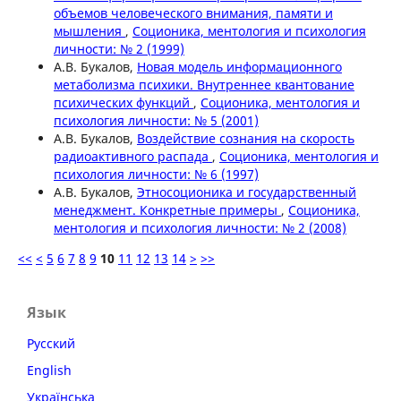
объемов человеческого внимания, памяти и
мышления
,
Соционика, ментология и психология
личности: № 2 (1999)
А.В. Букалов,
Новая модель информационного
метаболизма психики. Внутреннее квантование
психических функций
,
Соционика, ментология и
психология личности: № 5 (2001)
А.В. Букалов,
Воздействие сознания на скорость
радиоактивного распада
,
Соционика, ментология и
психология личности: № 6 (1997)
А.В. Букалов,
Этносоционика и государственный
менеджмент. Конкретные примеры
,
Соционика,
ментология и психология личности: № 2 (2008)
<<
<
5
6
7
8
9
10
11
12
13
14
>
>>
Язык
Русский
English
Українська