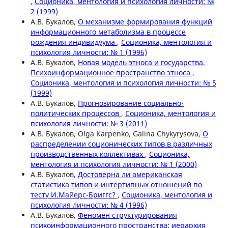
,
Соционика, ментология и психология личности: №
2 (1999)
А.В. Букалов,
О механизме формирования функций
информационного метаболизма в процессе
рождения индивидуума
,
Соционика, ментология и
психология личности: № 1 (1996)
А.В. Букалов,
Новая модель этноса и государства.
Психоинформационное пространство этноса
,
Соционика, ментология и психология личности: № 5
(1999)
А.В. Букалов,
Прогнозирование социально-
политических процессов
,
Соционика, ментология и
психология личности: № 3 (2011)
А.В. Букалов, Olga Karpenko, Galina Chykyrysova,
О
распределении соционических типов в различных
производственных коллективах
,
Соционика,
ментология и психология личности: № 1 (2000)
А.В. Букалов,
Достоверна ли американская
статистика типов и интертипных отношений по
тесту И.Майерс-Бриггс?
,
Соционика, ментология и
психология личности: № 4 (1996)
А.В. Букалов,
Феномен структурирования
психоинформационного пространства: иерархия