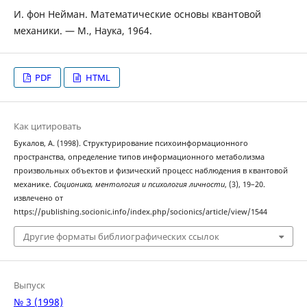
И. фон Нейман. Математические основы квантовой
механики. — М., Наука, 1964.
PDF
HTML
Как цитировать
Букалов, А. (1998). Структурирование психоинформационного
пространства, определение типов информационного метаболизма
произвольных объектов и физический процесс наблюдения в квантовой
механике.
Соционика, ментология и психология личности
, (3), 19–20.
извлечено от
https://publishing.socionic.info/index.php/socionics/article/view/1544
Другие форматы библиографических ссылок
Выпуск
№ 3 (1998)