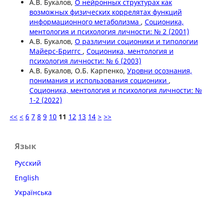
А.В. Букалов,
О нейронных структурах как
возможных физических коррелятах функций
информационного метаболизма
,
Соционика,
ментология и психология личности: № 2 (2001)
А.В. Букалов,
О различии соционики и типологии
Майерс-Бриггс
,
Соционика, ментология и
психология личности: № 6 (2003)
А.В. Букалов, О.Б. Карпенко,
Уровни осознания,
понимания и использования соционики
,
Соционика, ментология и психология личности: №
1-2 (2022)
<<
<
6
7
8
9
10
11
12
13
14
>
>>
Язык
Русский
English
Українська