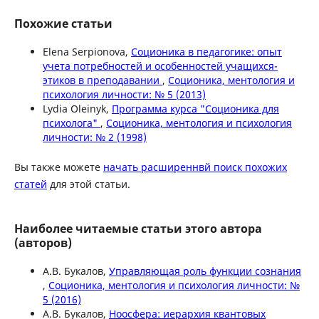
Похожие статьи
Elena Serpionova,
Соционика в педагогике: опыт
учета потребностей и особенностей учащихся-
этиков в преподавании
,
Соционика, ментология и
психология личности: № 5 (2013)
Lydia Oleinyk,
Программа курса "Соционика для
психолога"
,
Соционика, ментология и психология
личности: № 2 (1998)
Вы также можете
начать расширеннвй поиск похожих
статей
для этой статьи.
Наиболее читаемые статьи этого автора
(авторов)
А.В. Букалов,
Управляющая роль функции сознания
,
Соционика, ментология и психология личности: №
5 (2016)
А.В. Букалов,
Ноосфера: иерархия квантовых