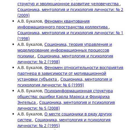
структур и эволюционное развитие человечества
,
Соционика, ментология и психология личности: № 2
(2009)
А.В. Букалов,
Феномен квантования
информационного пространства коллектива
,
Соционика, ментология и психология личности: № 1
(1998)
А.В. Букалов,
Соционика, теория управления и
моделирование информационных процессов
психики
,
Соционика, ментология и психология
личности: № 2 (1998)
А.В. Букалов,
Феномен относительности восприятия
партнера в зависимости от мотивационной
установки субъекта
,
Соционика, ментология и
психология личности: № 6 (1999)
А.В. Букалов,
Психоинформационная структура
общества: ошибки Карла Маркса и Фридриха
Энгельса
,
Соционика, ментология и психология
личности: № 5 (2008)
А.В. Букалов,
О месте соционики в ряду других
систем
,
Соционика, ментология и психология
личности: № 2 (1995)