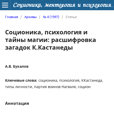
Соционика, ментология и психология личности
Главная
/
Архивы
/
№ 4 (1997)
/
Статьи
Соционика, психология и
тайны магии: расшифровка
загадок К.Кастанеды
А.В. Букалов
Ключевые слова:
соционика, психология, ККастанеда,
типы личности, партия воинов Нагваля, социон
Аннотация