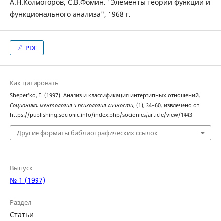
А.Н.Колмогоров, С.В.Фомин. "Элементы теории функций и
функционального анализа", 1968 г.
PDF
Как цитировать
Shepet’ko, E. (1997). Анализ и классификация интертипных отношений.
Соционика, ментология и психология личности
, (1), 34–60. извлечено от
https://publishing.socionic.info/index.php/socionics/article/view/1443
Другие форматы библиографических ссылок
Выпуск
№ 1 (1997)
Раздел
Статьи