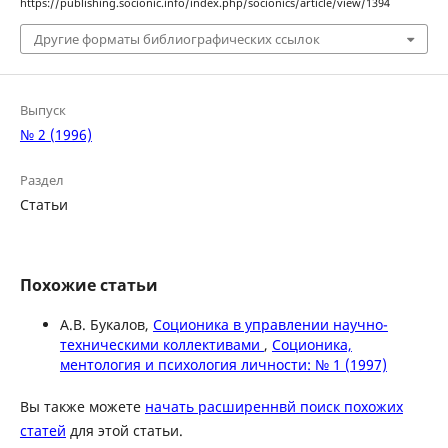
https://publishing.socionic.info/index.php/socionics/article/view/1394
Другие форматы библиографических ссылок
Выпуск
№ 2 (1996)
Раздел
Статьи
Похожие статьи
А.В. Букалов,
Соционика в управлении научно-
техническими коллективами
,
Соционика,
ментология и психология личности: № 1 (1997)
Вы также можете
начать расширеннвй поиск похожих
статей
для этой статьи.