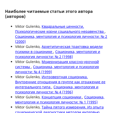
Наиболее читаемые статьи этого автора
(авторов)
Viktor Gulenko,
Квадральные ценности.
Психологические корни социального неравенства
,
Соционика, ментология и психология личности: № 2
(2000)
Viktor Gulenko,
Архетипическая трактовка модели
психики в соционике
,
Соционика, ментология и
психология личности: № 2 (1998)
Viktor Gulenko,
Модернизация классно-урочной
системы
,
Соционика, ментология и психология
личности: № 4 (1999)
Viktor Gulenko,
Интровертная соционика.
Внутренние отношения в группе как отражение ее
интегрального типа
,
Соционика, ментология и
психология личности: № 4 (1996)
Viktor Gulenko,
Концепция соционики
,
Соционика,
ментология и психология личности: № 1 (1995)
Viktor Gulenko,
Тайна пятого измерения. Из опыта
соционической диагностики методом интервью
,