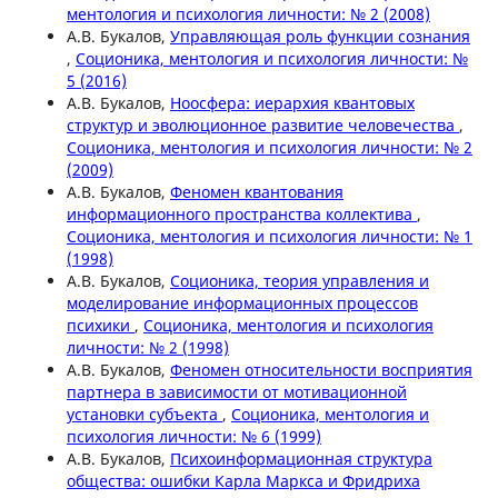
ментология и психология личности: № 2 (2008)
А.В. Букалов,
Управляющая роль функции сознания
,
Соционика, ментология и психология личности: №
5 (2016)
А.В. Букалов,
Ноосфера: иерархия квантовых
структур и эволюционное развитие человечества
,
Соционика, ментология и психология личности: № 2
(2009)
А.В. Букалов,
Феномен квантования
информационного пространства коллектива
,
Соционика, ментология и психология личности: № 1
(1998)
А.В. Букалов,
Соционика, теория управления и
моделирование информационных процессов
психики
,
Соционика, ментология и психология
личности: № 2 (1998)
А.В. Букалов,
Феномен относительности восприятия
партнера в зависимости от мотивационной
установки субъекта
,
Соционика, ментология и
психология личности: № 6 (1999)
А.В. Букалов,
Психоинформационная структура
общества: ошибки Карла Маркса и Фридриха