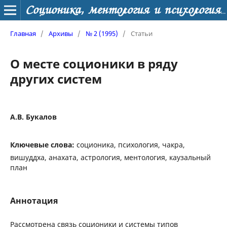
Соционика, ментология и психология личности
Главная
/
Архивы
/
№ 2 (1995)
/
Статьи
О месте соционики в ряду
других систем
А.В. Букалов
Ключевые слова:
соционика, психология, чакра,
вишуддха, анахата, астрология, ментология, каузальный
план
Аннотация
Рассмотрена связь соционики и системы типов