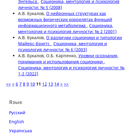
Энгельса
,
Соционика, ментология и психология
личности: № 5 (2008)
А.В. Букалов,
О нейронных структурах как
возможных физических коррелятах функций
информационного метаболизма
,
Соционика,
ментология и психология личности: № 2 (2001)
А.В. Букалов,
О различии соционики и типологии
Майерс-Бриггс
,
Соционика, ментология и
психология личности: № 6 (2003)
А.В. Букалов, О.Б. Карпенко,
Уровни осознания,
понимания и использования соционики
,
Соционика, ментология и психология личности: №
1-2 (2022)
<<
<
6
7
8
9
10
11
12
13
14
>
>>
Язык
Русский
English
Українська