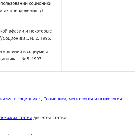
использовании соционики
и их преодоления. //
ской афазии и некоторые
/Соционика… № 2. 1995.
 отношения в социуме и
ионика... № 5. 1997.
инизме в соционике
,
Соционика, ментология и психология
похожих статей
для этой статьи.