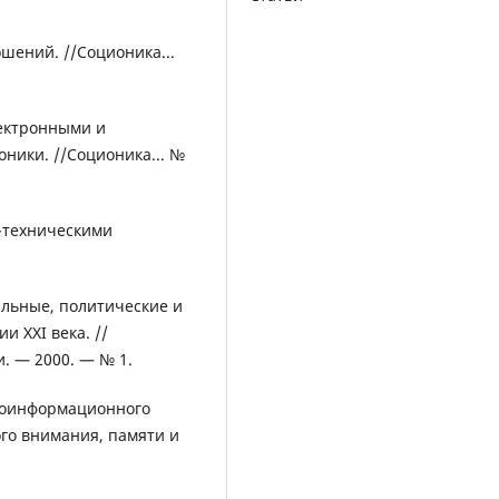
шений. //Соционика...
лектронными и
ники. //Соционика... №
о-техническими
альные, политические и
 XXI века. //
. — 2000. — № 1.
ихоинформационного
го внимания, памяти и