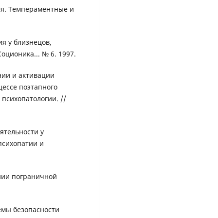
ния. Темпераментные и
я у близнецов,
ционика... № 6. 1997.
нии и активации
цессе поэтапного
психопатологии. //
ятельности у
психопатии и
ении пограничной
лемы безопасности