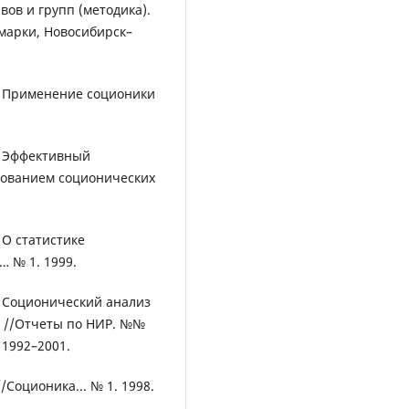
вов и групп (методика).
марки, Новосибирск–
 В. Применение соционики
В. Эффективный
зованием соционических
. О статистике
… № 1. 1999.
В. Соционический анализ
. //Отчеты по НИР. №№
1992–2001.
/Соционика... № 1. 1998.