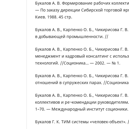
Букалов А. В. Формирование рабочих коллекти
— По заказу дирекции Сибирской торговой яр
Киев. 1988. 45 стр.
Букалов А. В., Карпенко О. Б., Чикирисова Г.
в добывающей промышленности. //
Букалов А. В., Карпенко О. Б., Чикирисова Г. 
менеджмент и кадровый консалтинг с исполь
технологий. //Соционика… — 2002. — № 1.
Букалов А. В., Карпенко О. Б., Чикирисова Г. В
отношений в супружеских парах. //Соционика
Букалов А. В., Карпенко О. Б., Чикирисова Г. 
коллективов и ре¬комендации руководителям
1–70. — Международный институт соционики. 
Букалов Г. К. ТИМ системы «человек-объект». /