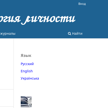
Вход
огия личности
 журналы
Найти
Язык
Русский
English
Українська