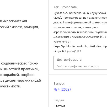
Как цитировать
Букалов, А., Karpenko, O., & Chykyrysova,
(2002). Прогнозирование психологическ
психологическая
деловой и информационной совместимо
еский экипаж, авиация,
космических полетах, в авиации и
аэрокосмических технологиях.
Соционик
ментология и психология личности
, (4), 5
извлечено от
https://publishing.socionic.info/index.php
nics/article/view/1227
Другие форматы
 соционических психо­
библиографических ссылок
 10-летней практикой,
х кораблей, подбора
ков диспетчерских служб
Выпуск
вместимости.
№ 4 (2002)
Раздел
Статьи