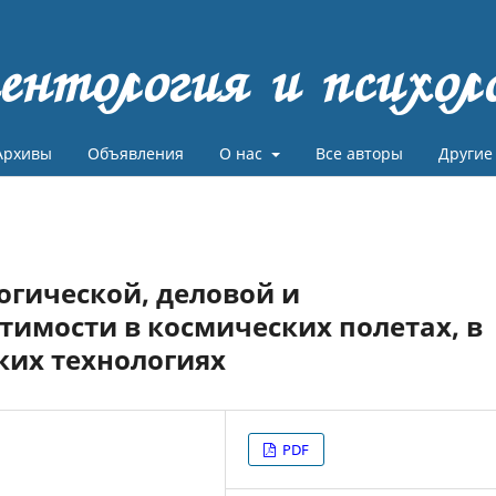
ентология и психол
Архивы
Объявления
О нас
Все авторы
Другие
огической, деловой и
имости в космических полетах, в
ких технологиях
PDF