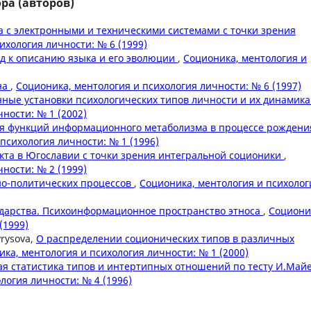
ра (авторов)
а с электронными и техническими системами с точки зрения
ихология личности: № 6 (1999)
д к описанию языка и его эволюции
,
Соционика, ментология и
на
,
Соционика, ментология и психология личности: № 6 (1997)
ные установки психологических типов личности и их динамик
ности: № 1 (2002)
я функций информационного метаболизма в процессе рождени
психология личности: № 1 (1996)
кта в Югославии с точки зрения интегральной соционики
,
ности: № 2 (1999)
о-политических процессов
,
Соционика, ментология и психолог
сударства. Психоинформационное пространство этноса
,
Социони
(1999)
yrysova,
О распределении соционических типов в различных
ка, ментология и психология личности: № 1 (2000)
ая статистика типов и интертипных отношений по тесту И.Майе
логия личности: № 4 (1996)