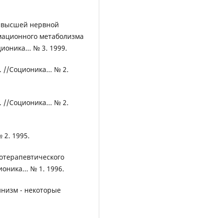
ях высшей нервной
мационного метаболизма
оника... № 3. 1999.
 //Соционика... № 2.
 //Соционика... № 2.
 2. 1995.
отерапевтического
оника... № 1. 1996.
инизм - некоторые