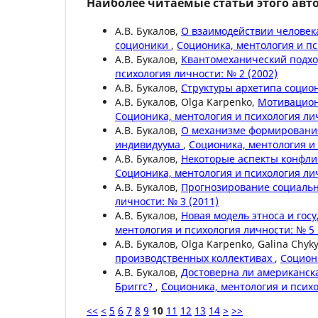
Наиболее читаемые статьи этого авто
А.В. Букалов,
О взаимодействии человек
соционики
,
Соционика, ментология и пс
А.В. Букалов,
Квантомеханический подхо
психология личности: № 2 (2002)
А.В. Букалов,
Структуры архетипа социо
А.В. Букалов, Olga Karpenko,
Мотивацион
Соционика, ментология и психология лич
А.В. Букалов,
О механизме формировани
индивидуума
,
Соционика, ментология и 
А.В. Букалов,
Некоторые аспекты конфли
Соционика, ментология и психология лич
А.В. Букалов,
Прогнозирование социальн
личности: № 3 (2011)
А.В. Букалов,
Новая модель этноса и го
ментология и психология личности: № 5 
А.В. Букалов, Olga Karpenko, Galina Chyk
производственных коллективах
,
Социони
А.В. Букалов,
Достоверна ли американск
Бриггс?
,
Соционика, ментология и психо
<<
<
5
6
7
8
9
10
11
12
13
14
>
>>