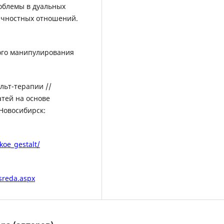
роблемы в дуальных
ичностных отношений.
кого манипулирования
льт-терапии //
атей на основе
Новосибирск:
koe_gestalt/
-sreda.aspx