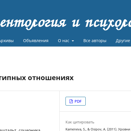
ентология и психол
Архивы
Объявления
О нас
Все авторы
Другие
ртипных отношениях
PDF
Как цитировать
Kameneva, S., & Osipov, A. (2011). Уровни
ештальт, соционика,