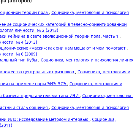
ра (авторов)
люционной теории пола
,
Соционика, ментология и психология
ение соционических категорий в телесно-ориентированной
ология личности: № 2 (2013)
аки Рейнина в свете эволюционной теории пола. Часть 1
,
ности: № 4 (2013)
оционические «маски»: как они нам мешают и чем помогают
,
ности: № 6 (2009)
ральный тип Кубы
,
Соционика, ментология и психология лично
 множества центральных признаков
,
Соционика, ментология и
ения на примере пары ЭИЭ–ЭСЭ
,
Соционика, ментология и
я бизнеса представителями типа ИЭИ
,
Соционика, ментология 
астный стиль общения
,
Соционика, ментология и психология
зни ИЛЭ: исследование методом интервью
,
Соционика,
(2011)