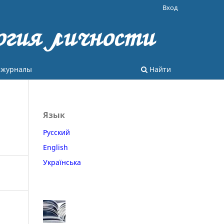
Вход
огия личности
 журналы
Найти
Язык
Русский
English
Українська