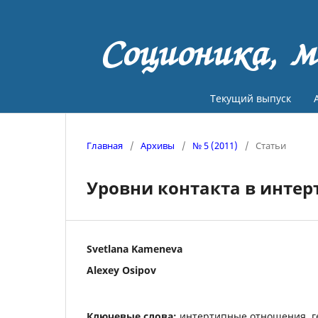
Соционика, м
Текущий выпуск
Главная
/
Архивы
/
№ 5 (2011)
/
Статьи
Уровни контакта в инте
Svetlana Kameneva
Alexey Osipov
Ключевые слова:
интертипные отношения, г