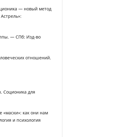
оционика — новый метод
 Астрель»:
ппы. — СПб: Изд-во
человеческих отношений.
. Соционика для
е «маски»: как они нам
логия и психология