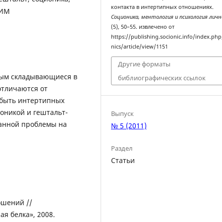
контакта в интертипных отношениях.
ТИМ
Соционика, ментология и психология лич
(5), 50–55. извлечено от
https://publishing.socionic.info/index.php
nics/article/view/1151
Другие форматы
рым складывающиеся в
библиографических ссылок
отличаются от
 быть интертипных
оникой и гештальт-
Выпуск
анной проблемы на
№ 5 (2011)
Раздел
Статьи
ошений //
я белка», 2008.