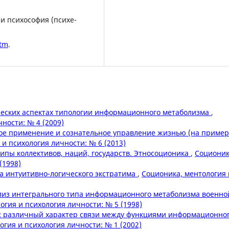
 и психософия (психе-
htm
.
ческих аспектах типологии информационного метаболизма
,
ности: № 4 (2009)
кое применение и сознательное управление жизнью (на приме
и психология личности: № 6 (2013)
ипы коллективов, наций, государств. Этносоционика
,
Соционик
(1998)
а интуитивно-логического экстратима
,
Соционика, ментология 
лиз интегрального типа информационного метаболизма военно
огия и психология личности: № 5 (1998)
А: различный характер связи между функциями информационно
огия и психология личности: № 1 (2002)