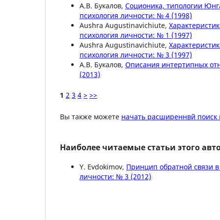
А.В. Букалов,
Соционика, типологии Юнга
психология личности: № 4 (1998)
Aushra Augustinavichiute,
Характеристик
психология личности: № 1 (1997)
Aushra Augustinavichiute,
Характеристик
психология личности: № 3 (1997)
А.В. Букалов,
Описания интертипных о
(2013)
1
2
3
4
>
>>
Вы также можете
начать расширеннвй поиск 
Наиболее читаемые статьи этого авто
Y. Evdokimov,
Принцип обратной связи в
личности: № 3 (2012)