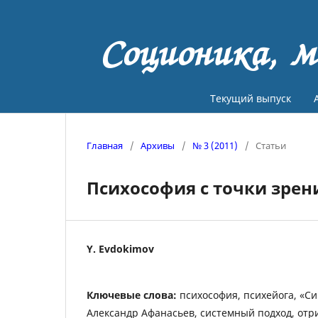
Соционика, м
Текущий выпуск
Главная
/
Архивы
/
№ 3 (2011)
/
Статьи
Психософия с точки зрен
Y. Evdokimov
Ключевые слова:
психософия, психейога, «С
Александр Афанасьев, системный подход, отр