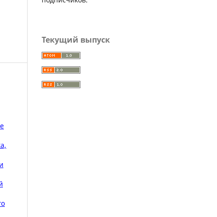
Текущий выпуск
ре
а,
и
й
го