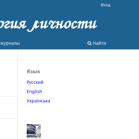
Вход
огия личности
 журналы
Найти
Язык
Русский
English
Українська