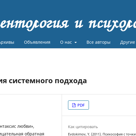
ентология и психол
Архивы
Объявления
О нас
Все авторы
Другие
ия системного подхода
PDF
интаксис любви»,
Как цитировать
ицательная обратная
Evdokimov, Y. (2011). Психософия с точки