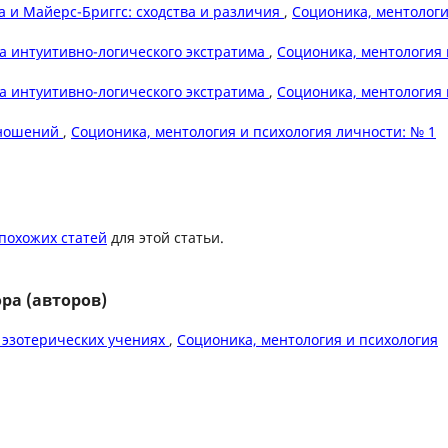
 и Майерс-Бриггс: сходства и различия
,
Соционика, ментологи
а интуитивно-логического экстратима
,
Соционика, ментология 
а интуитивно-логического экстратима
,
Соционика, ментология 
тношений
,
Соционика, ментология и психология личности: № 1
похожих статей
для этой статьи.
ра (авторов)
 эзотерических учениях
,
Соционика, ментология и психология