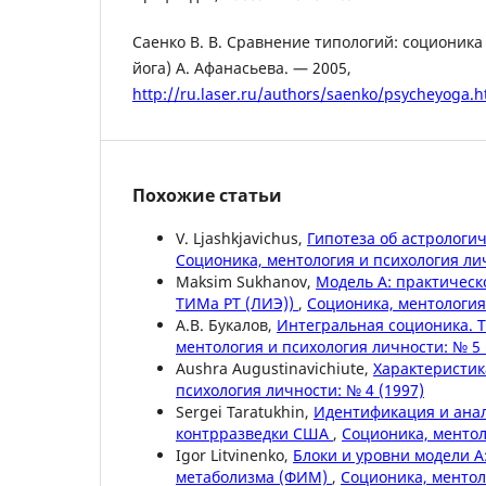
Саенко В. В. Сравнение типологий: соционика
йога) А. Афанасьева. — 2005,
http://ru.laser.ru/authors/saenko/psycheyoga.
Похожие статьи
V. Ljashkjavichus,
Гипотеза об астрологи
Соционика, ментология и психология лич
Maksim Sukhanov,
Модель А: практичес
ТИМа PT (ЛИЭ))
,
Соционика, ментология 
А.В. Букалов,
Интегральная соционика. Т
ментология и психология личности: № 5 
Aushra Augustinavichiute,
Характеристик
психология личности: № 4 (1997)
Sergei Taratukhin,
Идентификация и ана
контрразведки США
,
Соционика, ментол
Igor Litvinenko,
Блоки и уровни модели 
метаболизма (ФИМ)
,
Соционика, ментол