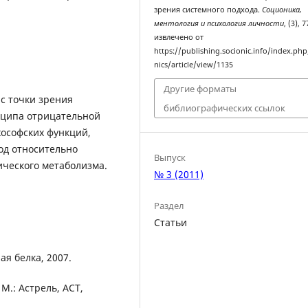
зрения системного подхода.
Соционика,
ментология и психология личности
, (3), 
извлечено от
https://publishing.socionic.info/index.php
nics/article/view/1135
Другие форматы
с точки зрения
библиографических ссылок
нципа отрицательной
хософских функций,
од относительно
Выпуск
ческого метаболизма.
№ 3 (2011)
Раздел
Статьи
ая белка, 2007.
М.: Астрель, АСТ,