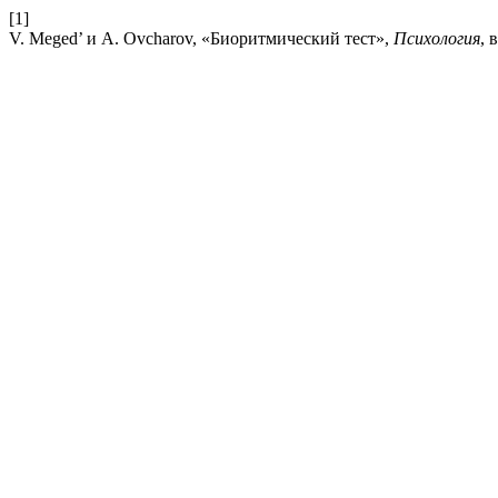
[1]
V. Meged’ и A. Ovcharov, «Биоритмический тест»,
Психология
, 