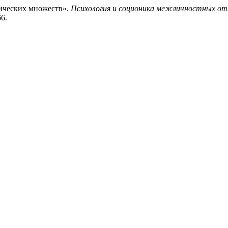
нических множеств».
Психология и соционика межличностных о
66.