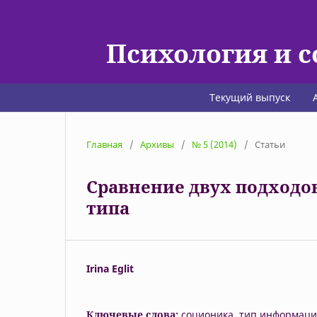
Психология и 
Текущий выпуск
Главная
/
Архивы
/
№ 5 (2014)
/
Статьи
Сравнение двух подходо
типа
Irina Eglit
Ключевые слова:
соционика, тип информаци