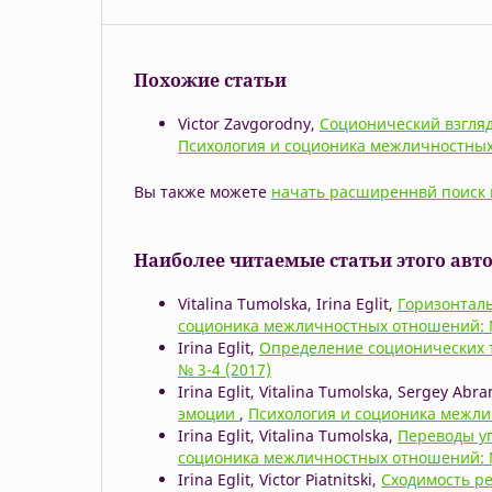
Похожие статьи
Victor Zavgorodny,
Соционический взгляд
Психология и соционика межличностных
Вы также можете
начать расширеннвй поиск 
Наиболее читаемые статьи этого авто
Vitalina Tumolska, Irina Eglit,
Горизонтал
соционика межличностных отношений: №
Irina Eglit,
Определение соционических 
№ 3-4 (2017)
Irina Eglit, Vitalina Tumolska, Sergey Abr
эмоции
,
Психология и соционика межли
Irina Eglit, Vitalina Tumolska,
Переводы у
соционика межличностных отношений: №
Irina Eglit, Victor Piatnitski,
Cходимость ре