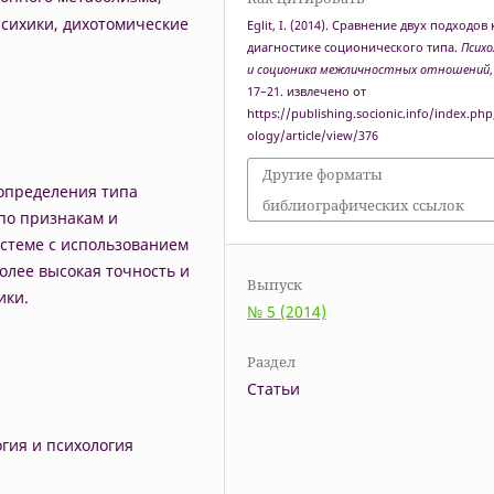
сихики, дихотомические
Eglit, I. (2014). Сравнение двух подходов 
диагностике соционического типа.
Психо
и соционика межличностных отношений
,
17–21. извлечено от
https://publishing.socionic.info/index.ph
ology/article/view/376
Другие форматы
 определения типа
библиографических ссылок
по признакам и
стеме с использованием
олее высокая точность и
Выпуск
ики.
№ 5 (2014)
Раздел
Статьи
гия и психология