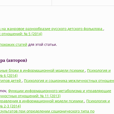
 на жанровое разнообразие русского детского фольклора
,
 отношений: № 5 (2014)
похожих статей
для этой статьи.
ра (авторов)
ьные блоки в информационной модели психики
,
Психология и
 6 (2014)
типов детей
,
Психология и соционика межличностных отношен
amov,
Функции информационного метаболизма и управляющие
чностных отношений: № 11 (2013)
правления в информационной модели психики
,
Психология и
 2-3 (2014)
зультатов при определении соционического типа по