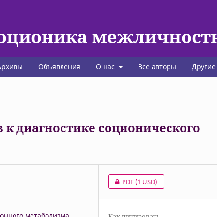
соционика межличнос
Архивы
Объявления
О нас
Все авторы
Другие
в к диагностике соционического
PDF
(1 USD)
онного метаболизма,
Как цитировать