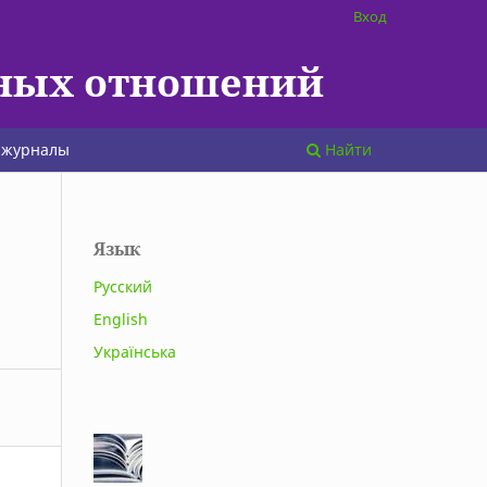
Вход
тных отношений
 журналы
Найти
Язык
Русский
English
Українська