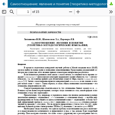
Самоотношение: явление и понятие (теоретико-методологические изыскания)