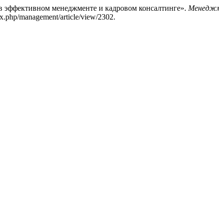
 в эффективном менеджменте и кадровом консалтинге».
Менеджме
ndex.php/management/article/view/2302.