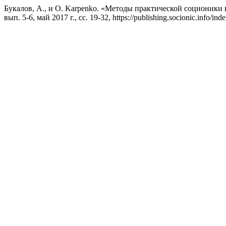
Букалов, А., и O. Karpenko. «Методы практической соционики
вып. 5-6, май 2017 г., сс. 19-32, https://publishing.socionic.info/i